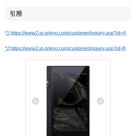
引用
*1
:
https://www2.jp.onkyo.com/customer/inquiry.asp?id=4
*2
:
https://www2.jp.onkyo.com/customer/inquiry.asp?id=8