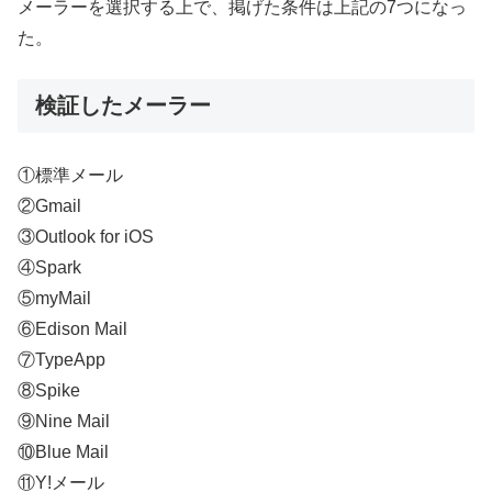
メーラーを選択する上で、掲げた条件は上記の7つになっ
た。
検証したメーラー
①標準メール
②Gmail
③Outlook for iOS
④Spark
⑤myMail
⑥Edison Mail
⑦TypeApp
⑧Spike
⑨Nine Mail
⑩Blue Mail
⑪Y!メール