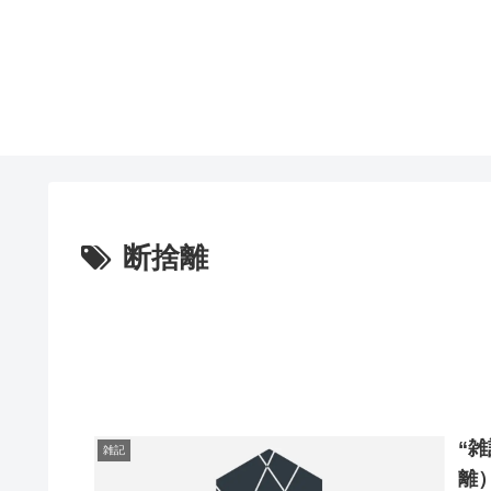
断捨離
“
雑記
離